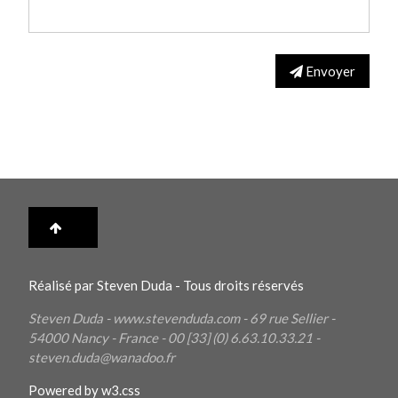
Envoyer
Réalisé par Steven Duda - Tous droits réservés
Steven Duda - www.stevenduda.com - 69 rue Sellier -
54000
Nancy
- France - 00 [33] (0) 6.63.10.33.21 -
steven.duda@wanadoo.fr
Powered by
w3.css