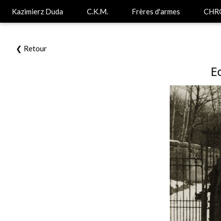
Kazimierz Duda
C.K.M.
Frères d'armes
CHR
❮ Retour
E