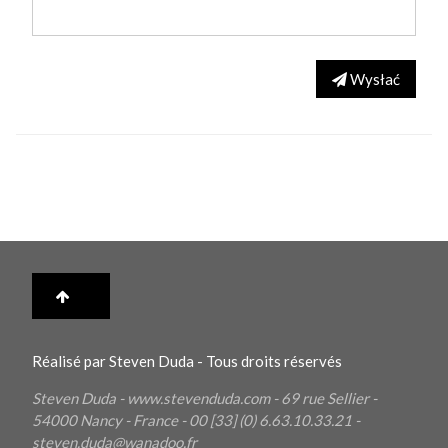
Wysłać
Réalisé par Steven Duda - Tous droits réservés
Steven Duda - www.stevenduda.com - 69 rue Sellier -
54000
Nancy
- France - 00 [33] (0) 6.63.10.33.21 -
steven.duda@wanadoo.fr