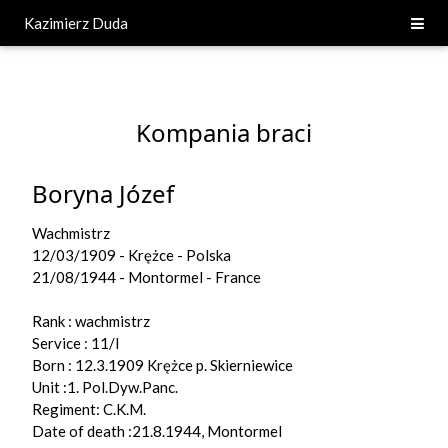
Kazimierz Duda
Kompania braci
Boryna Józef
Wachmistrz
12/03/1909 - Krężce - Polska
21/08/1944 - Montormel - France
Rank : wachmistrz
Service : 11/I
Born : 12.3.1909 Krężce p. Skierniewice
Unit :1. Pol.Dyw.Panc.
Regiment: C.K.M.
Date of death :21.8.1944, Montormel